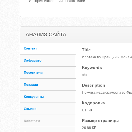
История изменения показателей
АНАЛИЗ САЙТА
Контент
Title
Ипотека во Франции и Монак
Информер
Keywords
Посетители
n/a
Позиции
Description
Покупка недвижимости во Фр
Конкуренты
Кодировка
Ссылки
UTF-8
Размер страницы
Robots.txt
26.88 КБ