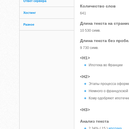
Ответ сервера
Количество слов
Хостинг
641
Длина текста на страни
Разное
10 530 симв.
Длина текста без проб
9 730 симв.
<H1>
Ипотека во Франции
<H2>
Этапы процесса оформ
Немного о французской
Кому одобряют ипотечн
<H3>
Анализ текста
2.34% ( 15 )
ипотека