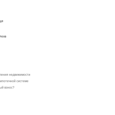
це
елов
ления недвижимости
 ипотечной системе
ый взнос?