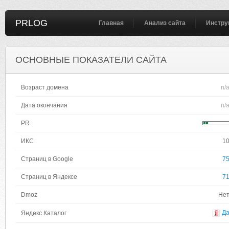
PRLOG
Главная
Анализ сайта
Инстру
ОСНОВНЫЕ ПОКАЗАТЕЛИ САЙТА
Возраст домена
n/
Дата окончания
n/
PR
ИКС
1
Страниц в Google
7
Страниц в Яндексе
7
Dmoz
Не
Д
Яндекс Каталог