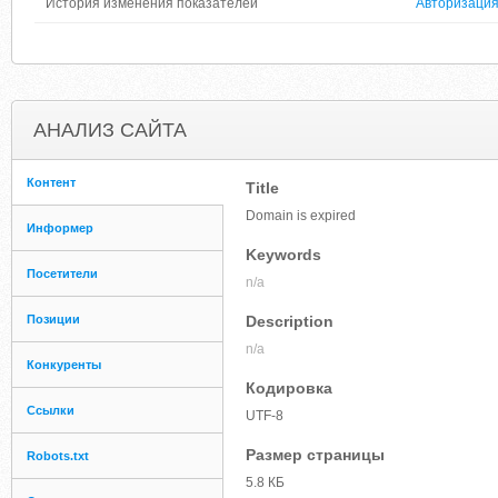
История изменения показателей
Авторизаци
АНАЛИЗ САЙТА
Контент
Title
Domain is expired
Информер
Keywords
Посетители
n/a
Позиции
Description
n/a
Конкуренты
Кодировка
Ссылки
UTF-8
Размер страницы
Robots.txt
5.8 КБ