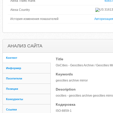
Alexa Traffic Rank
4065
3161
Alexa Country
История изменения показателей
Авторизаци
АНАЛИЗ САЙТА
Контент
Title
OoCities - Geocities Archive / Geocities Mi
Информер
Keywords
Посетители
geocities archive mirror
Позиции
Description
oocities - geocities archive geocities mirro
Конкуренты
Кодировка
Ссылки
ISO-8859-1