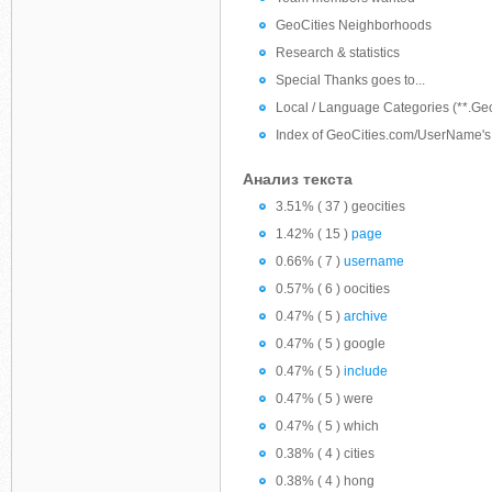
GeoCities Neighborhoods
Research & statistics
Special Thanks goes to...
Local / Language Categories (**.Ge
Index of GeoCities.com/UserName's
Анализ текста
3.51% ( 37 ) geocities
1.42% ( 15 )
page
0.66% ( 7 )
username
0.57% ( 6 ) oocities
0.47% ( 5 )
archive
0.47% ( 5 ) google
0.47% ( 5 )
include
0.47% ( 5 ) were
0.47% ( 5 ) which
0.38% ( 4 ) cities
0.38% ( 4 ) hong