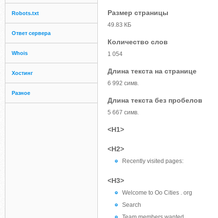
Размер страницы
Robots.txt
49.83 КБ
Ответ сервера
Количество слов
Whois
1 054
Длина текста на странице
Хостинг
6 992 симв.
Разное
Длина текста без пробелов
5 667 симв.
<H1>
<H2>
Recently visited pages:
<H3>
Welcome to Oo Cities . org
Search
Team members wanted