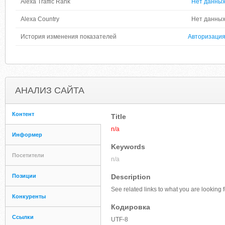
Alexa Traffic Rank
Нет данны
Alexa Country
Нет данны
История изменения показателей
Авторизаци
АНАЛИЗ САЙТА
Контент
Title
n/a
Информер
Keywords
Посетители
n/a
Позиции
Description
See related links to what you are looking f
Конкуренты
Кодировка
Ссылки
UTF-8