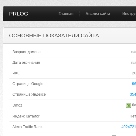
PRLOG
Главная
Анализ сайта
Инстру
ОСНОВНЫЕ ПОКАЗАТЕЛИ САЙТА
Возраст домена
n/
Дата окончания
n/
ИКС
2
Страниц в Google
9
Страниц в Яндексе
35
Д
Dmoz
Яндекс Каталог
Не
Alexa Traffic Rank
402472