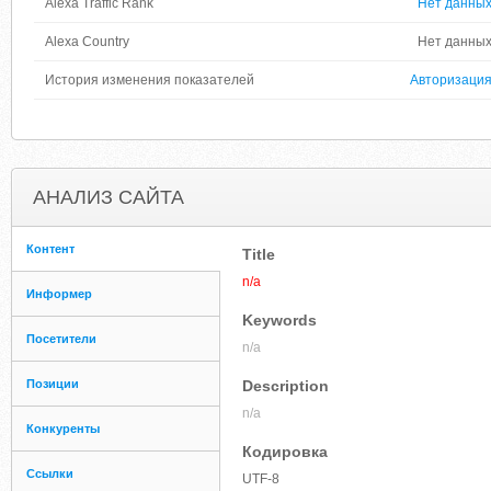
Alexa Traffic Rank
Нет данны
Alexa Country
Нет данны
История изменения показателей
Авторизаци
АНАЛИЗ САЙТА
Контент
Title
n/a
Информер
Keywords
Посетители
n/a
Позиции
Description
n/a
Конкуренты
Кодировка
Ссылки
UTF-8