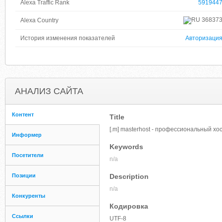
Alexa Traffic Rank
591944
36837
Alexa Country
История изменения показателей
Авторизаци
АНАЛИЗ САЙТА
Контент
Title
[.m] masterhost - профессиональный хо
Информер
Keywords
Посетители
n/a
Позиции
Description
n/a
Конкуренты
Кодировка
Ссылки
UTF-8