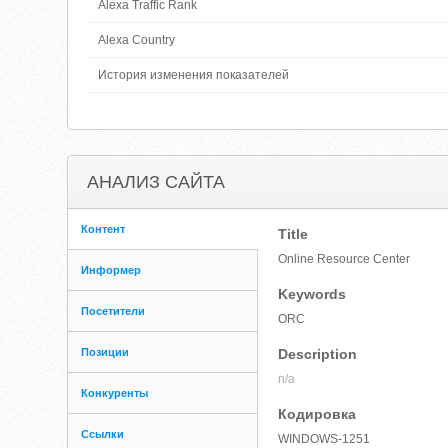
Alexa Traffic Rank
Alexa Country
История изменения показателей
АНАЛИЗ САЙТА
Контент
Title
Online Resource Center
Информер
Keywords
Посетители
ORC
Позиции
Description
n/a
Конкуренты
Кодировка
Ссылки
WINDOWS-1251