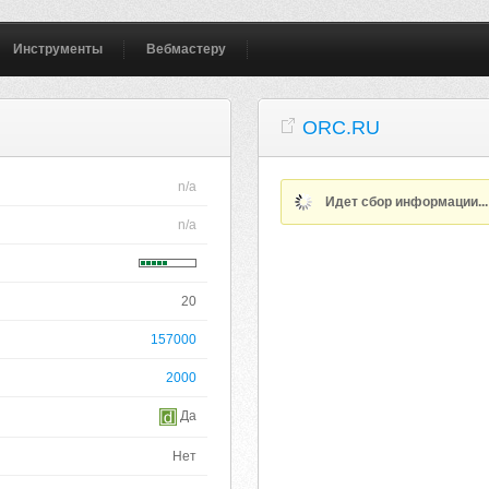
Инструменты
Вебмастеру
ORC.RU
n/a
Идет сбор информации..
n/a
20
157000
2000
Да
Нет