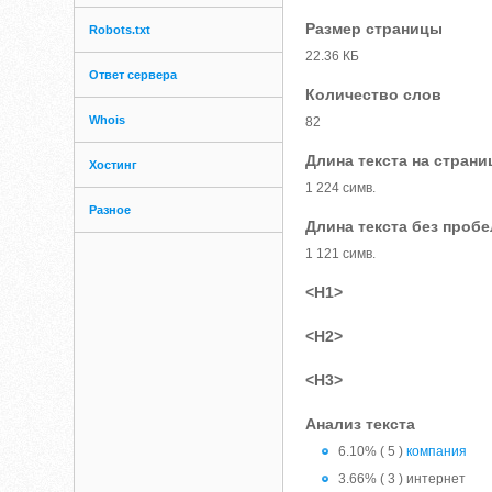
Размер страницы
Robots.txt
22.36 КБ
Ответ сервера
Количество слов
Whois
82
Длина текста на страни
Хостинг
1 224 симв.
Разное
Длина текста без проб
1 121 симв.
<H1>
<H2>
<H3>
Анализ текста
6.10% ( 5 )
компания
3.66% ( 3 ) интернет