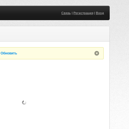
Связь
|
Регистрация
|
Вход
.
Обновить