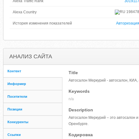
Alexa Traffic Rank
301911
19847
Alexa Country
История изменения показателей
Авторизаци
АНАЛИЗ САЙТА
Контент
Title
Автосалон Меркурий - автосалон, КИА,
Информер
Keywords
Посетители
n/a
Позиции
Description
Автосалон Меркурий – это автосалон 
Конкуренты
Оренбурге.
Кодировка
Ссылки