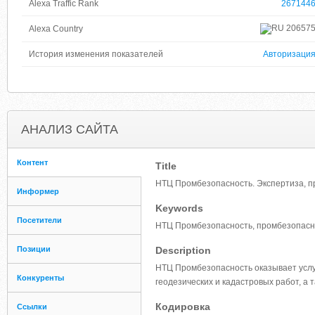
Alexa Traffic Rank
267144
20657
Alexa Country
История изменения показателей
Авторизаци
АНАЛИЗ САЙТА
Контент
Title
НТЦ Промбезопасность. Экспертиза, п
Информер
Keywords
Посетители
НТЦ Промбезопасность, промбезопасно
Позиции
Description
НТЦ Промбезопасность оказывает услу
Конкуренты
геодезических и кадастровых работ, а т
Кодировка
Ссылки