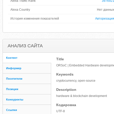
Alexa Traffic Rank
397692
Alexa Country
Нет данны
История изменения показателей
Авторизаци
АНАЛИЗ САЙТА
Контент
Title
ORSoC | Embedded Hardware developmen
Информер
Keywords
Посетители
cryptocurrency, open-source
Позиции
Description
hardware & blockchain development
Конкуренты
Кодировка
Ссылки
UTF-8