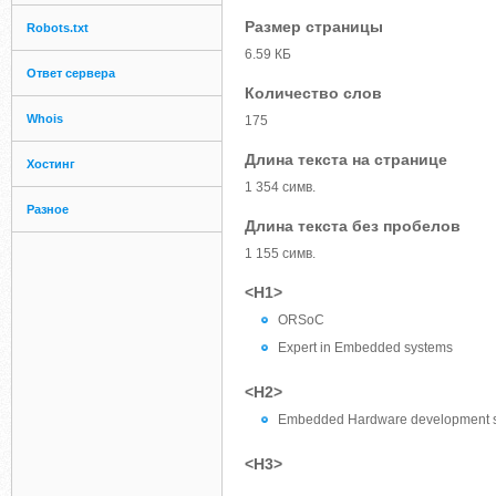
Размер страницы
Robots.txt
6.59 КБ
Ответ сервера
Количество слов
Whois
175
Длина текста на странице
Хостинг
1 354 симв.
Разное
Длина текста без пробелов
1 155 симв.
<H1>
ORSoC
Expert in Embedded systems
<H2>
Embedded Hardware development sp
<H3>