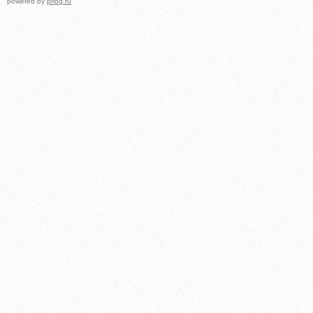
powered by
prlog.ru