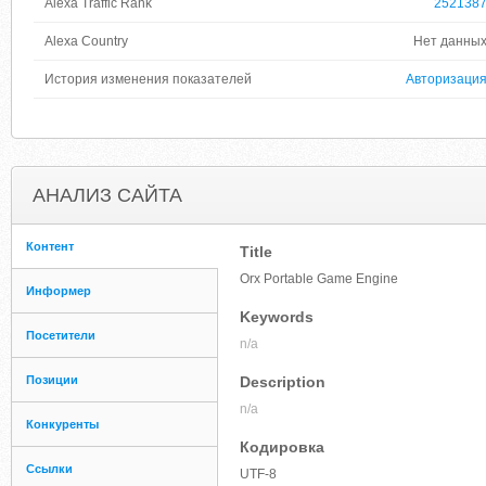
Alexa Traffic Rank
252138
Alexa Country
Нет данны
История изменения показателей
Авторизаци
АНАЛИЗ САЙТА
Контент
Title
Orx Portable Game Engine
Информер
Keywords
Посетители
n/a
Позиции
Description
n/a
Конкуренты
Кодировка
Ссылки
UTF-8