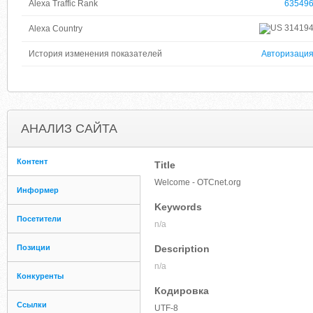
Alexa Traffic Rank
63549
31419
Alexa Country
История изменения показателей
Авторизаци
АНАЛИЗ САЙТА
Контент
Title
Welcome - OTCnet.org
Информер
Keywords
Посетители
n/a
Позиции
Description
n/a
Конкуренты
Кодировка
Ссылки
UTF-8