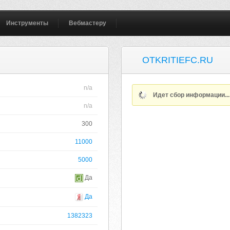
Инструменты
Вебмастеру
OTKRITIEFC.RU
n/a
Идет сбор информации..
n/a
300
11000
5000
Да
Да
1382323