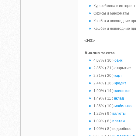
Курс обмена в интернет
Офисы и банкоматы
Кэшбэк и новогодние п
Кэшбэк и новогодние п
<H3>
Анализ текста
4.07% ( 30 )
банк
2.85% ( 21 ) открытие
2.71% ( 20 )
карт
2.44% ( 18 )
кредит
1.90% ( 14 )
клиентов
1.49% ( 11 )
вклад
1.36% ( 10 )
мобильное
1.22% ( 9 )
валюты
1.09% ( 8 )
платеж
1.09% ( 8 ) подробнее