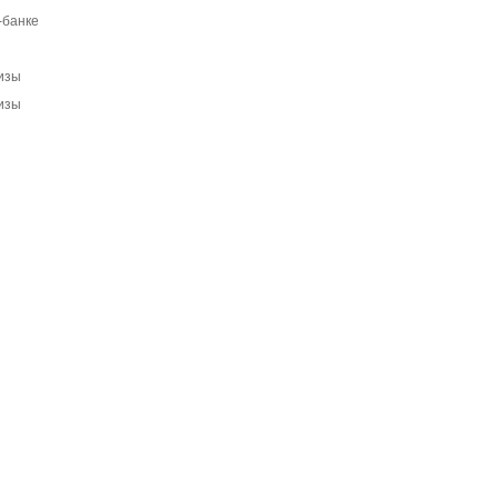
-банке
ризы
ризы