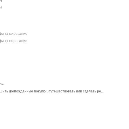
0%
0%
ефинансирование
ефинансирование
о»
ршить долгожданные покупки, путешествовать или сделать ре...