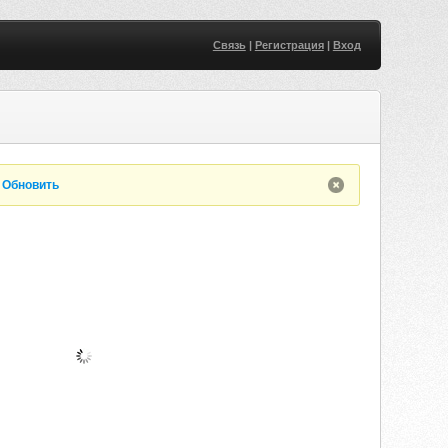
Связь
|
Регистрация
|
Вход
.
Обновить