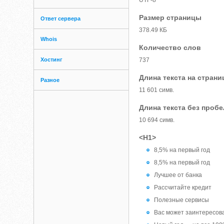
UTF-8
Размер страницы
Ответ сервера
378.49 КБ
Whois
Количество слов
Хостинг
737
Длина текста на страни
Разное
11 601 симв.
Длина текста без проб
10 694 симв.
<H1>
8,5% на первый год
8,5% на первый год
Лучшее от банка
Рассчитайте кредит
Полезные сервисы
Вас может заинтересов