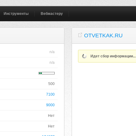
Инструменты
Вебмастеру
OTVETKAK.RU
n/a
Идет сбор информации..
n/a
500
7100
9000
Нет
Нет