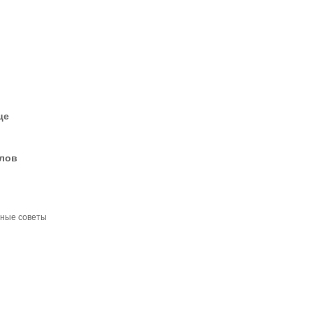
це
елов
зные советы