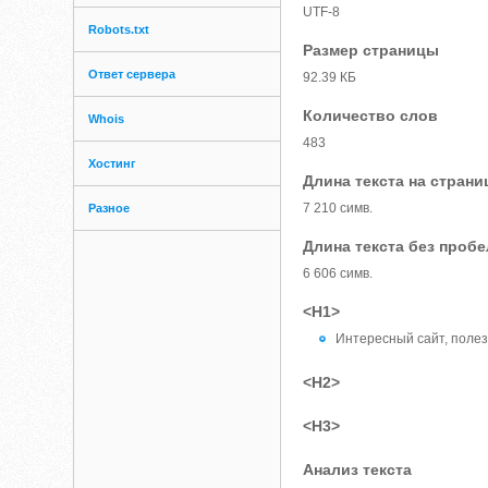
UTF-8
Robots.txt
Размер страницы
Ответ сервера
92.39 КБ
Количество слов
Whois
483
Хостинг
Длина текста на страни
7 210 симв.
Разное
Длина текста без проб
6 606 симв.
<H1>
Интересный сайт, поле
<H2>
<H3>
Анализ текста