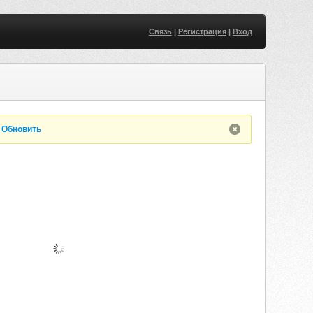
Связь
|
Регистрация
|
Вход
.
Обновить