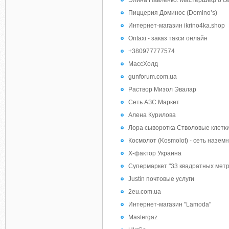
Элина Павленко. МастерШеф 8 с
Пиццерия Доминос (Domino’s)
Интернет-магазин ikrino4ka.shop
Ontaxi - заказ такси онлайн
+380977777574
МассХолд
gunforum.com.ua
Раствор Мизол Эвалар
Сеть АЗС Маркет
Алена Курилова
Лора сыворотка Стволовые клетк
Космолот (Kosmolot) - сеть назем
Х-фактор Украина
Супермаркет "33 квадратных метр
Justin почтовые услуги
2eu.com.ua
Интернет-магазин "Lamoda"
Mastergaz