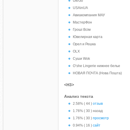
UkrGo
USAinUA
Авиакомпания МАУ
МастерФон
Гроші Всім
Ювелирная карта
Орел и Решка
OLX
Суши Wok
O’she Lingerie нижнее белье
НОВАЯ ПОЧТА (Нова Пошта)
<H3>
Анализ текста
2.58% ( 44 )
отзыв
1.76% ( 30 ) назад
1.76% ( 30 )
просмотр
0.94% ( 16 )
сайт