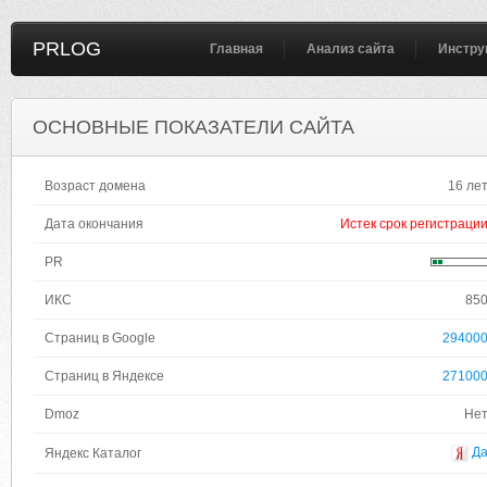
PRLOG
Главная
Анализ сайта
Инстру
ОСНОВНЫЕ ПОКАЗАТЕЛИ САЙТА
Возраст домена
16 ле
Дата окончания
Истек срок регистраци
PR
ИКС
85
Страниц в Google
29400
Страниц в Яндексе
27100
Dmoz
Не
Д
Яндекс Каталог