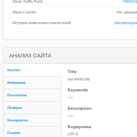
Alexa Traffic Rank
796610
Alexa Country
Нет данны
История изменения показателей
Авторизаци
АНАЛИЗ САЙТА
Контент
Title
our-timati.info
Информер
Keywords
Посетители
n/a
Позиции
Description
n/a
Конкуренты
Кодировка
Ссылки
UTF-8