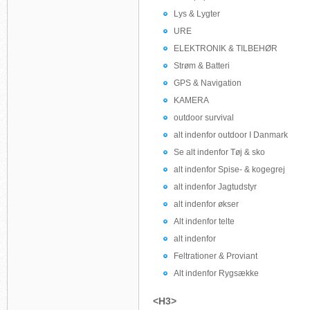
Lys & Lygter
URE
ELEKTRONIK & TILBEHØR
Strøm & Batteri
GPS & Navigation
KAMERA
outdoor survival
alt indenfor outdoor I Danmark
Se alt indenfor Tøj & sko
alt indenfor Spise- & kogegrej
alt indenfor Jagtudstyr
alt indenfor økser
Alt indenfor telte
alt indenfor
Feltrationer & Proviant
Alt indenfor Rygsække
<H3>