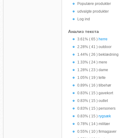
Populære produkter
udvalgte produkter
Log ind
Анализ текста
3.61% ( 65 )
herre
2.28% ( 41 ) outdoor
1.44% ( 26 ) beklædning
1.33% ( 24 ) mere
1.28% ( 23 ) dame
1.05% ( 19 ) telte
0.89% ( 16 ) tilbehør
0.83% ( 15 ) gavekort
0.83% ( 15 ) outlet
0.83% ( 15 ) personers
0.83% ( 15 )
rygsæk
0.78% ( 14 ) militær
0.55% ( 10 ) firmagaver