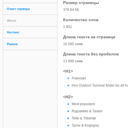
Размер страницы
Ответ сервера
378.84 КБ
Количество слов
Whois
1 802
Хостинг
Длина текста на странице
16 080 симв.
Разное
Длина текста без пробелов
13 999 симв.
<H1>
Fiskesæt
Hos Outdoor Survival finder du alt h
<H2>
Mest populære
Rygsække & Tasker
Telte & Tilbehør
Spise & Kogegrej