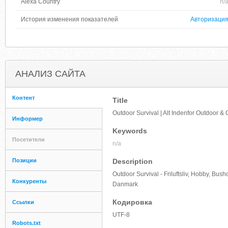
Alexa Country
n/
История изменения показателей
Авторизаци
АНАЛИЗ САЙТА
Контент
Title
Outdoor Survival | Alt Indenfor Outdoor & 
Информер
Keywords
Посетители
n/a
Позиции
Description
Outdoor Survival - Friluftsliv, Hobby, Bushc
Конкуренты
Danmark
Кодировка
Ссылки
UTF-8
Robots.txt