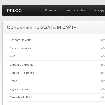
PRLOG
Главная
Анализ сайта
Инстру
ОСНОВНЫЕ ПОКАЗАТЕЛИ САЙТА
Возраст домена
n/
Дата окончания
n/
ИКС
n/
Страниц в Google
n/
Страниц в Яндексе
n/
Dmoz
n/
Яндекс Каталог
n/
Alexa Traffic Rank
n/