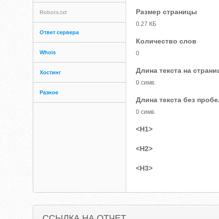
Размер страницы
Robots.txt
0.27 КБ
Ответ сервера
Количество слов
Whois
0
Длина текста на страни
Хостинг
0 симв.
Разное
Длина текста без проб
0 симв.
<H1>
<H2>
<H3>
ССЫЛКА НА ОТЧЕТ