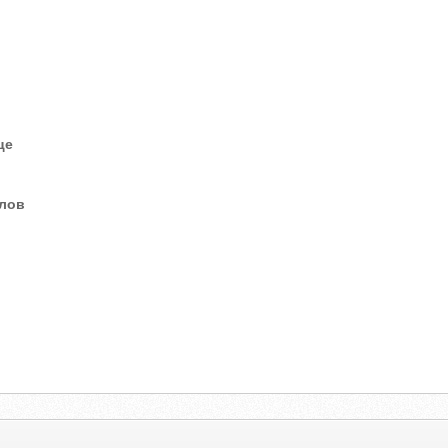
це
елов