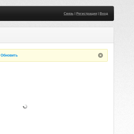
Связь
|
Регистрация
|
Вход
.
Обновить