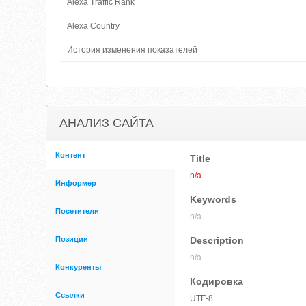
Alexa Traffic Rank
Alexa Country
История изменения показателей
АНАЛИЗ САЙТА
Контент
Title
n/a
Информер
Keywords
Посетители
n/a
Позиции
Description
n/a
Конкуренты
Кодировка
Ссылки
UTF-8