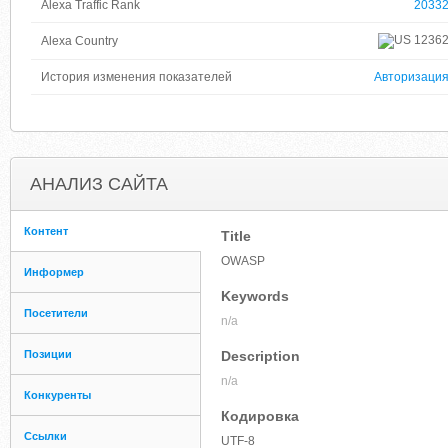
Alexa Traffic Rank
2033
1236
Alexa Country
История изменения показателей
Авторизаци
АНАЛИЗ САЙТА
Контент
Title
OWASP
Информер
Keywords
Посетители
n/a
Позиции
Description
n/a
Конкуренты
Кодировка
Ссылки
UTF-8