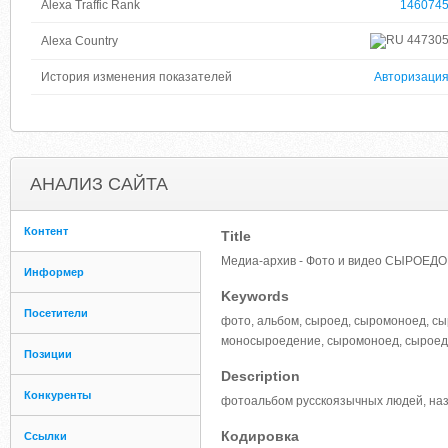
Alexa Traffic Rank
146074
44730
Alexa Country
История изменения показателей
Авторизаци
АНАЛИЗ САЙТА
Контент
Title
Медиа-архив - Фото и видео СЫРОЕДОВ
Информер
Keywords
Посетители
фото, альбом, сыроед, сыромоноед, сы
моносыроедение, сыромоноед, сыроеды
Позиции
Description
Конкуренты
фотоальбом русскоязычных людей, на
Кодировка
Ссылки