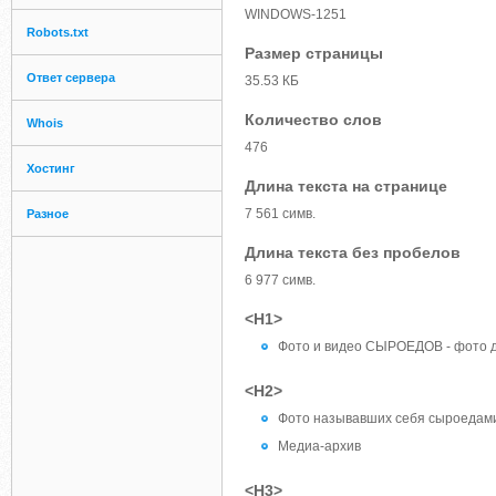
WINDOWS-1251
Robots.txt
Размер страницы
Ответ сервера
35.53 КБ
Количество слов
Whois
476
Хостинг
Длина текста на странице
7 561 симв.
Разное
Длина текста без пробелов
6 977 симв.
<H1>
Фото и видео СЫРОЕДОВ - фото д
<H2>
Фото называвших себя сыроедам
Медиа-архив
<H3>