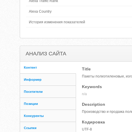
Alexa Traffic Rank
Alexa Country
История изменения показателей
АНАЛИЗ САЙТА
Контент
Title
Пакеты полиэтиленовые, изг
Информер
Keywords
Посетители
n/a
Позиции
Description
Производство и продажа пол
Конкуренты
Кодировка
Ссылки
UTF-8