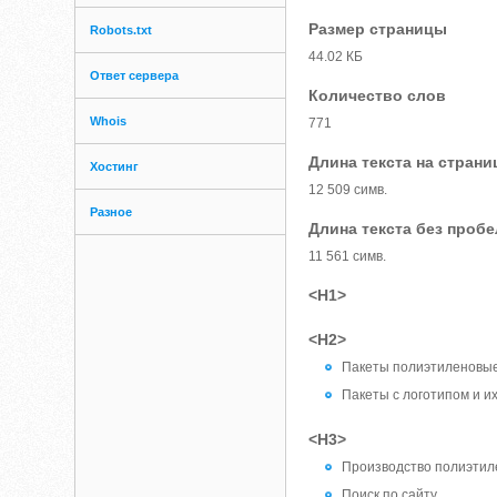
Размер страницы
Robots.txt
44.02 КБ
Ответ сервера
Количество слов
Whois
771
Длина текста на страни
Хостинг
12 509 симв.
Разное
Длина текста без проб
11 561 симв.
<H1>
<H2>
Пакеты полиэтиленовые
Пакеты с логотипом и и
<H3>
Производство полиэтил
Поиск по сайту