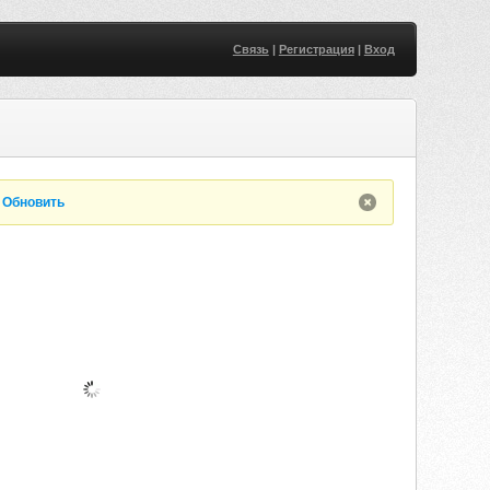
Связь
|
Регистрация
|
Вход
.
Обновить