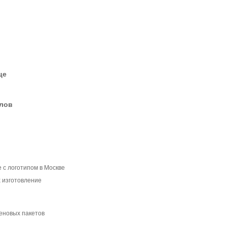
це
елов
 с логотипом в Москве
х изготовление
еновых пакетов