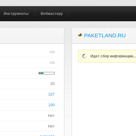
Инструменты
Вебмастеру
PAKETLAND.RU
n/a
Идет сбор информации..
n/a
20
107
100
Нет
Нет