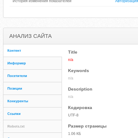
История изменения показателей
Авторизаци
АНАЛИЗ САЙТА
Контент
Title
n/a
Информер
Keywords
Посетители
n/a
Позиции
Description
n/a
Конкуренты
Кодировка
Ссылки
UTF-8
Размер страницы
Robots.txt
1.06 КБ