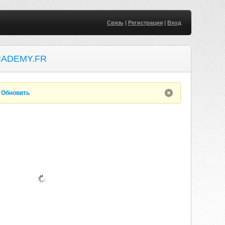
Связь
|
Регистрация
|
Вход
CADEMY.FR
.
Обновить