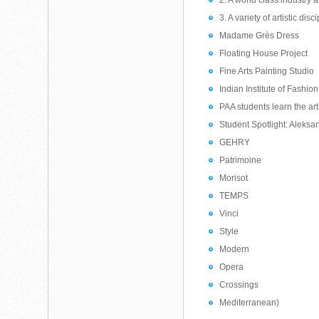
2. A world class industry
3. A variety of artistic disc
Madame Grès Dress
Floating House Project
Fine Arts Painting Studio
Indian Institute of Fashio
PAA students learn the ar
Student Spotlight: Aleks
GEHRY
Patrimoine
Morisot
TEMPS
Vinci
Style
Modern
Opera
Crossings
Mediterranean)