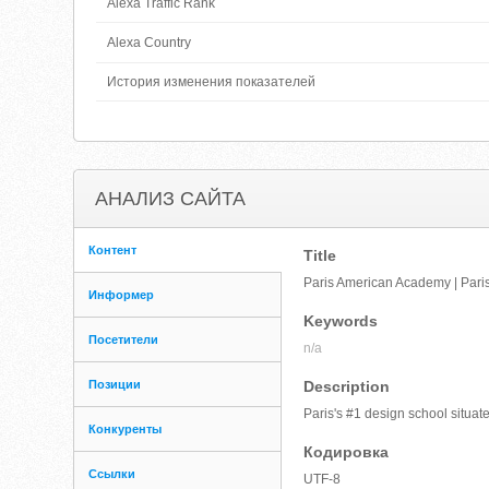
Alexa Traffic Rank
Alexa Country
История изменения показателей
АНАЛИЗ САЙТА
Контент
Title
Paris American Academy | Pari
Информер
Keywords
Посетители
n/a
Позиции
Description
Paris's #1 design school situate
Конкуренты
Кодировка
Ссылки
UTF-8