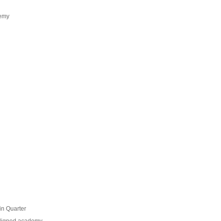
demy
in Quarter