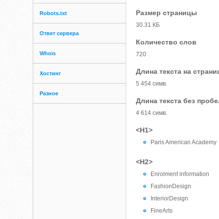
Размер страницы
Robots.txt
30.31 КБ
Ответ сервера
Количество слов
Whois
720
Длина текста на страни
Хостинг
5 454 симв.
Разное
Длина текста без проб
4 614 симв.
<H1>
Paris American Academy
<H2>
Enrolment information
FashionDesign
InteriorDesign
FineArts