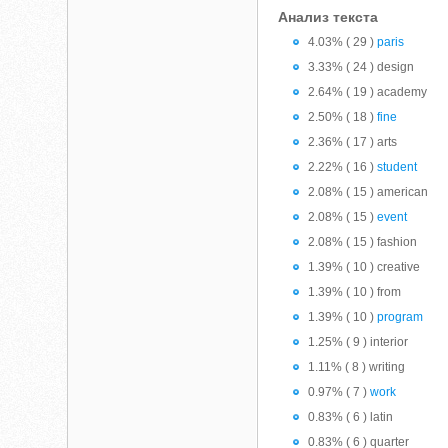
Анализ текста
4.03% ( 29 )
paris
3.33% ( 24 ) design
2.64% ( 19 ) academy
2.50% ( 18 )
fine
2.36% ( 17 ) arts
2.22% ( 16 )
student
2.08% ( 15 ) american
2.08% ( 15 )
event
2.08% ( 15 ) fashion
1.39% ( 10 ) creative
1.39% ( 10 ) from
1.39% ( 10 )
program
1.25% ( 9 ) interior
1.11% ( 8 ) writing
0.97% ( 7 )
work
0.83% ( 6 ) latin
0.83% ( 6 ) quarter