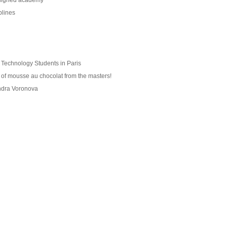
 aligned academy
iplines
n Technology Students in Paris
t of mousse au chocolat from the masters!
andra Voronova