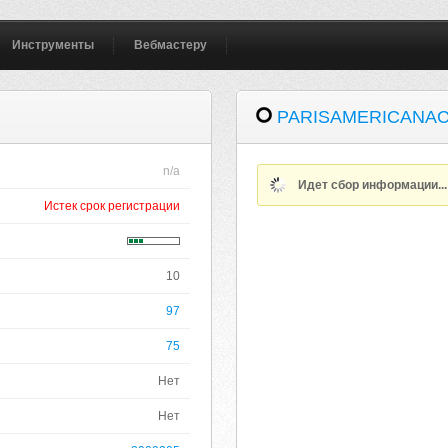
Инструменты
Вебмастеру
PARISAMERICANA
n/a
Идет сбор информации..
Истек срок регистрации
10
97
75
Нет
Нет