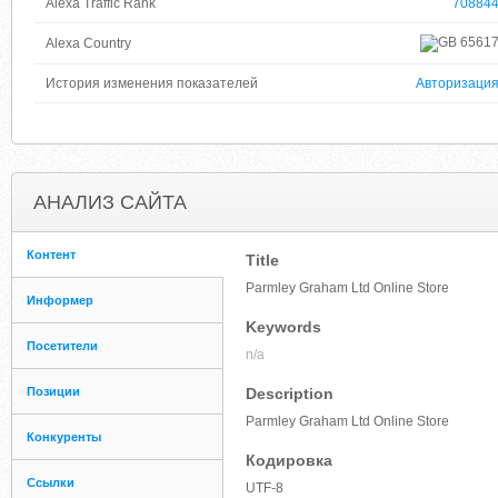
Alexa Traffic Rank
70884
6561
Alexa Country
История изменения показателей
Авторизаци
АНАЛИЗ САЙТА
Контент
Title
Parmley Graham Ltd Online Store
Информер
Keywords
Посетители
n/a
Позиции
Description
Parmley Graham Ltd Online Store
Конкуренты
Кодировка
Ссылки
UTF-8