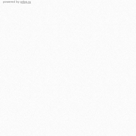
powered by
prlog.ru