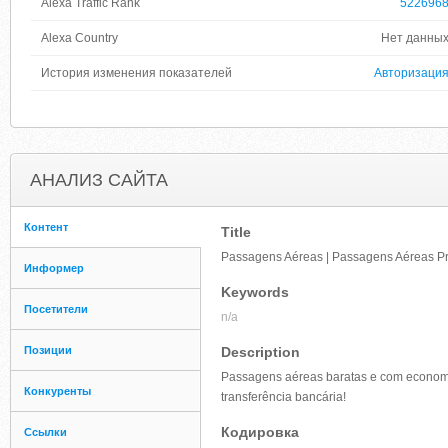
Alexa Traffic Rank
522696
Alexa Country
Нет данны
История изменения показателей
Авторизаци
АНАЛИЗ САЙТА
Контент
Title
Passagens Aéreas | Passagens Aéreas P
Информер
Keywords
Посетители
n/a
Позиции
Description
Passagens aéreas baratas e com economia 
Конкуренты
transferência bancária!
Кодировка
Ссылки