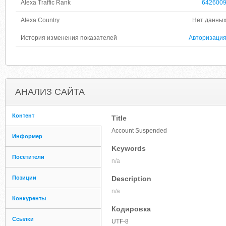
Alexa Traffic Rank
642600
Alexa Country
Нет данны
История изменения показателей
Авторизаци
АНАЛИЗ САЙТА
Контент
Title
Account Suspended
Информер
Keywords
Посетители
n/a
Позиции
Description
n/a
Конкуренты
Кодировка
Ссылки
UTF-8