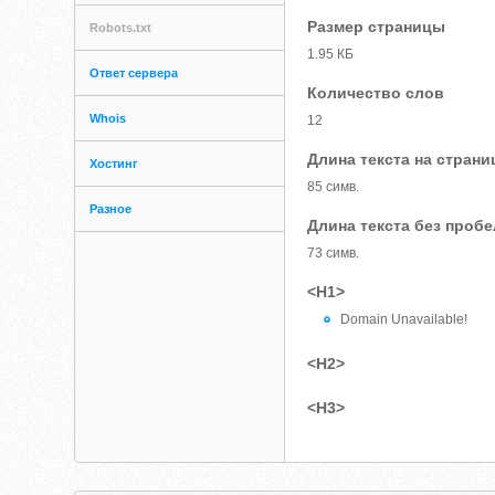
Размер страницы
Robots.txt
1.95 КБ
Ответ сервера
Количество слов
Whois
12
Длина текста на страни
Хостинг
85 симв.
Разное
Длина текста без проб
73 симв.
<H1>
Domain Unavailable!
<H2>
<H3>