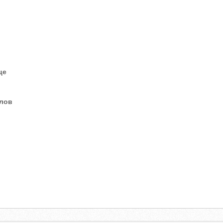
це
елов