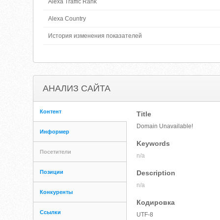
Alexa Traffic Rank
Alexa Country
История изменения показателей
АНАЛИЗ САЙТА
Контент
Title
Domain Unavailable!
Информер
Keywords
Посетители
n/a
Позиции
Description
n/a
Конкуренты
Кодировка
Ссылки
UTF-8