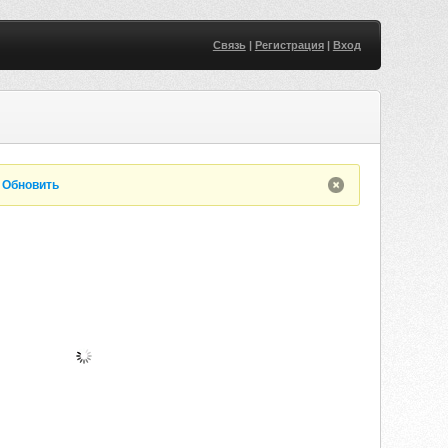
Связь
|
Регистрация
|
Вход
.
Обновить