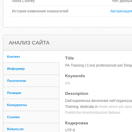
Alexa Country
Нет данны
История изменения показателей
Авторизаци
АНАЛИЗ САЙТА
Контент
Title
PA-Training | Corsi professionali per Dirig
Информер
Keywords
Посетители
n/a
Позиции
Description
Dall’esperienza decennale nell’organizzaz
Конкуренты
Training, dedicata in
modo ancor più specif
Pubbliche Amministrazioni Italiane.
Ссылки
Кодировка
Robots.txt
UTF-8