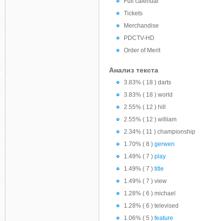
Full calendar
Tickets
Merchandise
PDCTV-HD
Order of Merit
Анализ текста
3.83% ( 18 ) darts
3.83% ( 18 ) world
2.55% ( 12 ) hill
2.55% ( 12 ) william
2.34% ( 11 ) championship
1.70% ( 8 )
gerwen
1.49% ( 7 )
play
1.49% ( 7 )
title
1.49% ( 7 ) view
1.28% ( 6 ) michael
1.28% ( 6 ) televised
1.06% ( 5 )
feature