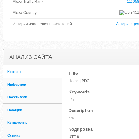
Alexa Traffic Rank
11105
945
Alexa Country
История изменения показателей
Авторизаци
АНАЛИЗ САЙТА
Контент
Title
Home | PDC
Информер
Keywords
Посетители
n/a
Позиции
Description
n/a
Конкуренты
Кодировка
Ссылки
UTF-8