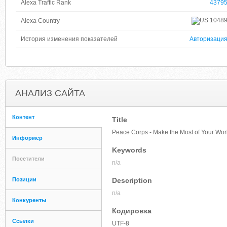
Alexa Traffic Rank
4379
1048
Alexa Country
История изменения показателей
Авторизаци
АНАЛИЗ САЙТА
Контент
Title
Peace Corps - Make the Most of Your Wor
Информер
Keywords
Посетители
n/a
Позиции
Description
n/a
Конкуренты
Кодировка
Ссылки
UTF-8