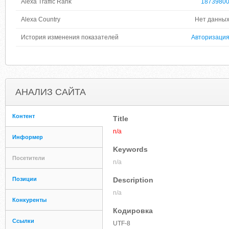
Alexa Traffic Rank
1873980
Alexa Country
Нет данны
История изменения показателей
Авторизаци
АНАЛИЗ САЙТА
Контент
Title
n/a
Информер
Keywords
Посетители
n/a
Позиции
Description
n/a
Конкуренты
Кодировка
Ссылки
UTF-8