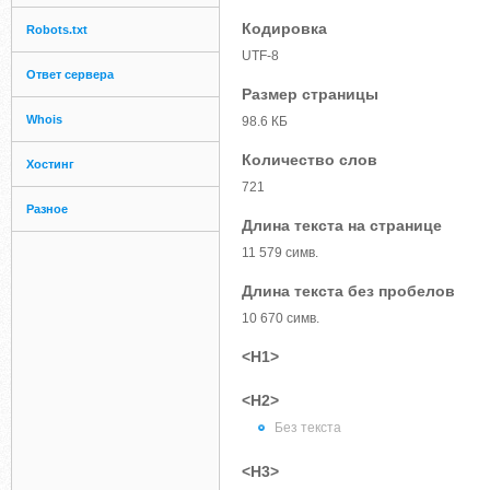
Кодировка
Robots.txt
UTF-8
Ответ сервера
Размер страницы
Whois
98.6 КБ
Количество слов
Хостинг
721
Разное
Длина текста на странице
11 579 симв.
Длина текста без пробелов
10 670 симв.
<H1>
<H2>
Без текста
<H3>