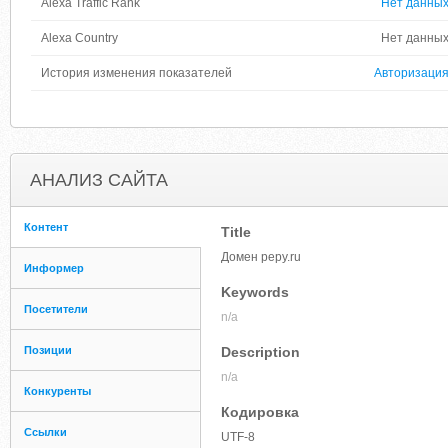
Alexa Traffic Rank
Нет данны
Alexa Country
Нет данны
История изменения показателей
Авторизаци
АНАЛИЗ САЙТА
Контент
Title
Домен pepy.ru
Информер
Keywords
Посетители
n/a
Позиции
Description
n/a
Конкуренты
Кодировка
Ссылки
UTF-8