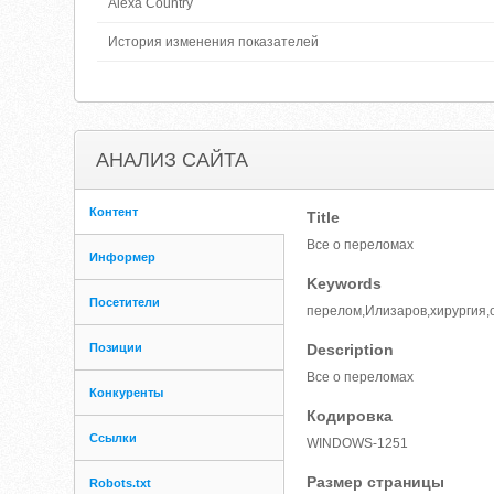
Alexa Country
История изменения показателей
АНАЛИЗ САЙТА
Контент
Title
Все о переломах
Информер
Keywords
Посетители
перелом,Илизаров,хирургия,
Позиции
Description
Все о переломах
Конкуренты
Кодировка
Ссылки
WINDOWS-1251
Размер страницы
Robots.txt