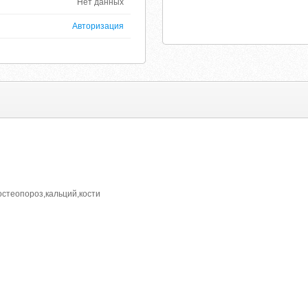
Нет данных
Авторизация
остеопороз,кальций,кости