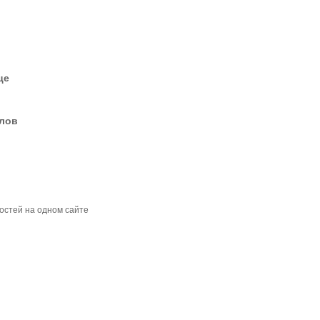
це
елов
остей на одном сайте