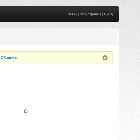
Связь
|
Регистрация
|
Вход
.
Обновить