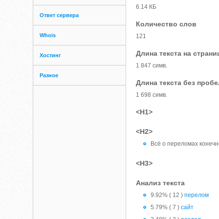
6.14 КБ
Ответ сервера
Количество слов
Whois
121
Длина текста на страни
Хостинг
1 847 симв.
Разное
Длина текста без проб
1 698 симв.
<H1>
<H2>
Всё о переломах конечн
<H3>
Анализ текста
9.92% ( 12 )
перелом
5.79% ( 7 )
сайт