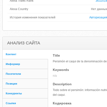
Alexa Traffic Rank
363201
Alexa Country
Нет данны
История изменения показателей
Авторизаци
АНАЛИЗ САЙТА
Контент
Title
Persimón el caqui de la denominación de
Информер
Keywords
Посетители
n/a
Позиции
Description
Todo sobre el persimón: información nutri
Конкуренты
del caqui.
Кодировка
Ссылки