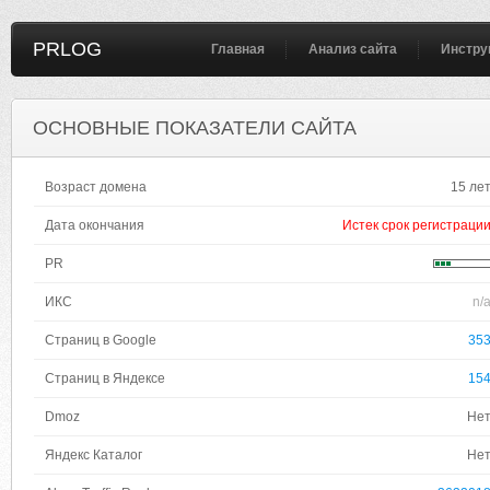
PRLOG
Главная
Анализ сайта
Инстру
ОСНОВНЫЕ ПОКАЗАТЕЛИ САЙТА
Возраст домена
15 ле
Дата окончания
Истек срок регистраци
PR
ИКС
n/
Страниц в Google
35
Страниц в Яндексе
15
Dmoz
Не
Яндекс Каталог
Не