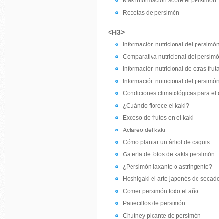
Más información sobre el persimón
Recetas de persimón
<H3>
Información nutricional del persimó
Comparativa nutricional del persimón
Información nutricional de otras frut
Información nutricional del persimó
Condiciones climatológicas para el c
¿Cuándo florece el kaki?
Exceso de frutos en el kaki
Aclareo del kaki
Cómo plantar un árbol de caquis.
Galería de fotos de kakis persimón
¿Persimón laxante o astringente?
Hoshigaki el arte japonés de secad
Comer persimón todo el año
Panecillos de persimón
Chutney picante de persimón