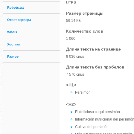
UTF-8
Robots.txt
Размер страницы
Ответ сервера
59.14 КБ
Количество слов
Whois
1 060
Хостинг
Длина текста на странице
9 036 симв.
Разное
Длина текста без пробелов
7 570 симв.
<H1>
Persimón
<H2>
El delicioso caqui persimón
Información nutricional del persimó
Cultivo del persimón