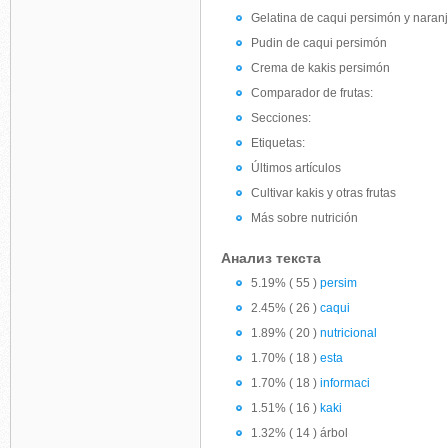
Gelatina de caqui persimón y naran
Pudin de caqui persimón
Crema de kakis persimón
Comparador de frutas:
Secciones:
Etiquetas:
Últimos artículos
Cultivar kakis y otras frutas
Más sobre nutrición
Анализ текста
5.19% ( 55 )
persim
2.45% ( 26 )
caqui
1.89% ( 20 )
nutricional
1.70% ( 18 )
esta
1.70% ( 18 )
informaci
1.51% ( 16 )
kaki
1.32% ( 14 ) árbol