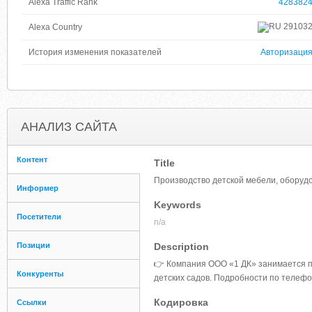
Alexa Traffic Rank
428382
29103
Alexa Country
История изменения показателей
Авторизаци
АНАЛИЗ САЙТА
Контент
Title
Производство детской мебели, оборудо
Информер
Keywords
Посетители
n/a
Позиции
Description
👉 Компания ООО «1 ДК» занимается п
Конкуренты
детских садов. Подробности по телеф
Кодировка
Ссылки