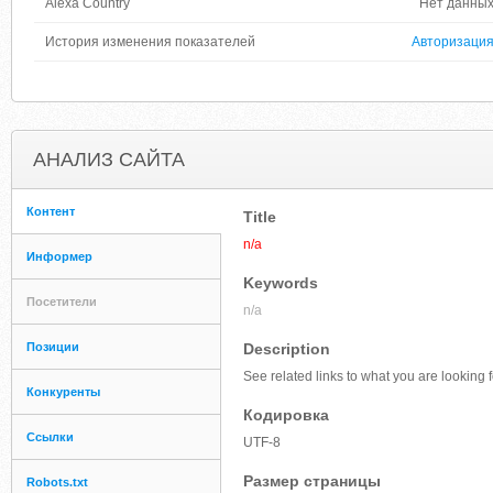
Alexa Country
Нет данны
История изменения показателей
Авторизаци
АНАЛИЗ САЙТА
Контент
Title
n/a
Информер
Keywords
Посетители
n/a
Позиции
Description
See related links to what you are looking f
Конкуренты
Кодировка
Ссылки
UTF-8
Размер страницы
Robots.txt