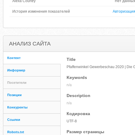
Alexa Country
Нет данны
История изменения показателей
Авторизаци
АНАЛИЗ САЙТА
Контент
Title
Pfaffenwinkel Gewerbeschau 2020 | Die 
Информер
Keywords
Посетители
n/a
Позиции
Description
n/a
Конкуренты
Кодировка
Ссылки
UTF-8
Размер страницы
Robots.txt