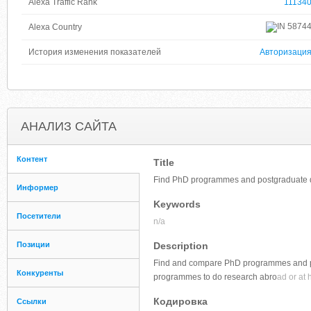
Alexa Traffic Rank
11134
5874
Alexa Country
История изменения показателей
Авторизаци
АНАЛИЗ САЙТА
Контент
Title
Find PhD programmes and postgraduate d
Информер
Keywords
Посетители
n/a
Позиции
Description
Find and compare PhD programmes and pos
Конкуренты
programmes to do research abro
ad or at
Кодировка
Ссылки