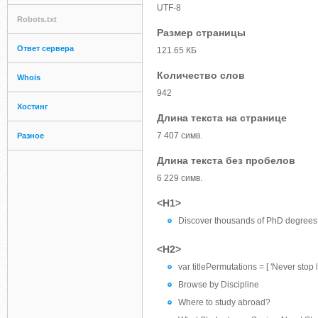
UTF-8
Robots.txt
Размер страницы
Ответ сервера
121.65 КБ
Количество слов
Whois
942
Хостинг
Длина текста на странице
7 407 симв.
Разное
Длина текста без пробелов
6 229 симв.
<H1>
Discover thousands of PhD degrees
<H2>
var titlePermutations = [ 'Never stop l
Browse by Discipline
Where to study abroad?