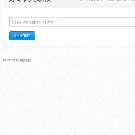
АНАЛИЗ САЙТА
RIF-PERM.RU
LINE-A-POOL.C
powered by
prlog.ru