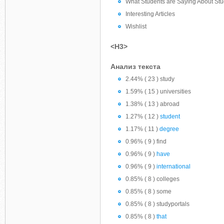
What Students are Saying About Stu
Interesting Articles
Wishlist
<H3>
Анализ текста
2.44% ( 23 ) study
1.59% ( 15 ) universities
1.38% ( 13 ) abroad
1.27% ( 12 )
student
1.17% ( 11 )
degree
0.96% ( 9 ) find
0.96% ( 9 )
have
0.96% ( 9 )
international
0.85% ( 8 ) colleges
0.85% ( 8 ) some
0.85% ( 8 ) studyportals
0.85% ( 8 )
that