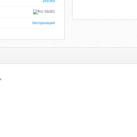
349369
56082
Авторизация
х