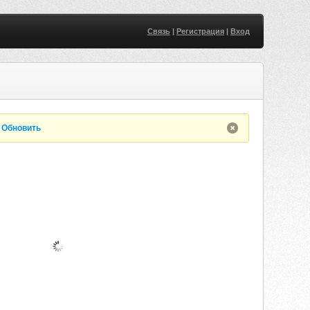
Связь
|
Регистрация
|
Вход
.
Обновить