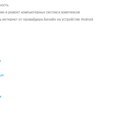
ность
ие и ремонт компьютерных систем и комплексов
ь интернет от провайдера Билайн на устройстве Android
я
ых
х