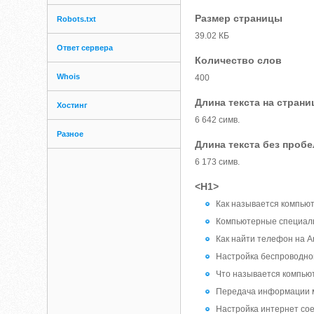
Размер страницы
Robots.txt
39.02 КБ
Ответ сервера
Количество слов
Whois
400
Длина текста на страни
Хостинг
6 642 симв.
Разное
Длина текста без проб
6 173 симв.
<H1>
Как называется компью
Компьютерные специал
Как найти телефон на A
Настройка беспроводно
Что называется компью
Передача информации 
Настройка интернет со