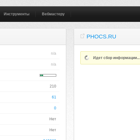
Инструменты
Вебмастеру
PHOCS.RU
n/a
Идет сбор информации..
n/a
210
61
0
Нет
Нет