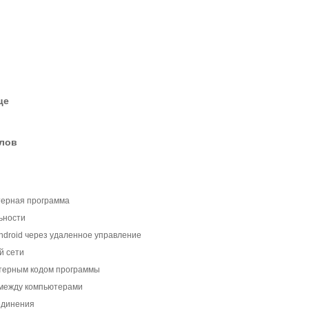
це
елов
терная программа
ьности
ndroid через удаленное управление
й сети
терным кодом программы
между компьютерами
единения