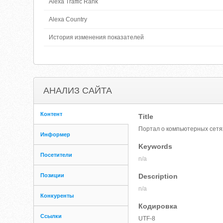
Alexa Traffic Rank
Alexa Country
История изменения показателей
АНАЛИЗ САЙТА
Контент
Title
Портал о компьютерных сетя
Информер
Keywords
Посетители
n/a
Позиции
Description
n/a
Конкуренты
Кодировка
Ссылки
UTF-8