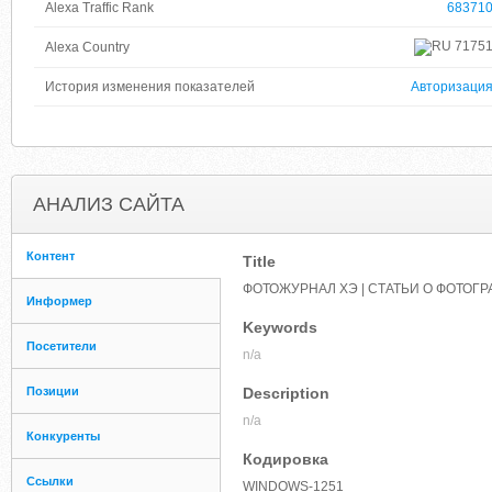
Alexa Traffic Rank
68371
7175
Alexa Country
История изменения показателей
Авторизаци
АНАЛИЗ САЙТА
Контент
Title
ФОТОЖУРНАЛ ХЭ | СТАТЬИ О ФОТОГР
Информер
Keywords
Посетители
n/a
Позиции
Description
n/a
Конкуренты
Кодировка
Ссылки
WINDOWS-1251