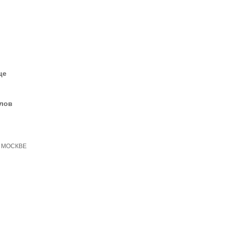
це
елов
 МОСКВЕ
и