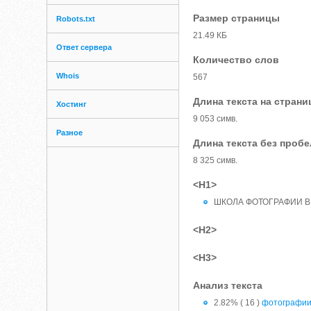
Размер страницы
Robots.txt
21.49 КБ
Ответ сервера
Количество слов
Whois
567
Длина текста на страни
Хостинг
9 053 симв.
Разное
Длина текста без проб
8 325 симв.
<H1>
ШКОЛА ФОТОГРАФИИ В
<H2>
<H3>
Анализ текста
2.82% ( 16 )
фотографи