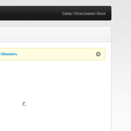
Связь
|
Регистрация
|
Вход
.
Обновить