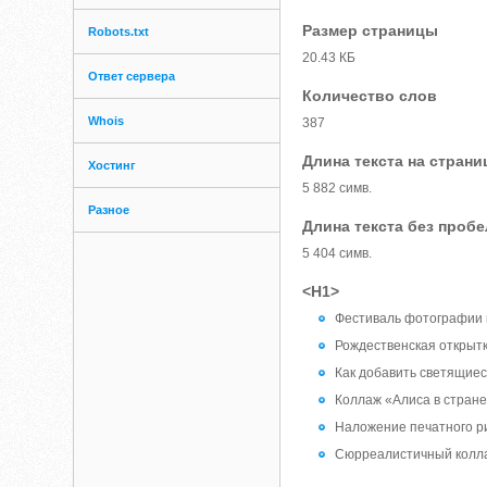
Размер страницы
Robots.txt
20.43 КБ
Ответ сервера
Количество слов
Whois
387
Длина текста на страни
Хостинг
5 882 симв.
Разное
Длина текста без проб
5 404 симв.
<H1>
Фестиваль фотографии 
Рождественская открыт
Как добавить светящиес
Коллаж «Алиса в стране
Наложение печатного р
Сюрреалистичный колл