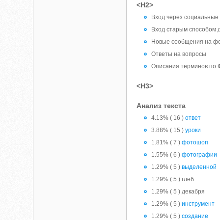
<H2>
Вход через социальные 
Вход старым способом 
Новые сообщения на ф
Ответы на вопросы
Описания терминов по
<H3>
Анализ текста
4.13% ( 16 )
ответ
3.88% ( 15 )
уроки
1.81% ( 7 )
фотошоп
1.55% ( 6 )
фотографии
1.29% ( 5 )
выделенной
1.29% ( 5 ) глеб
1.29% ( 5 ) декабря
1.29% ( 5 )
инструмент
1.29% ( 5 )
создание