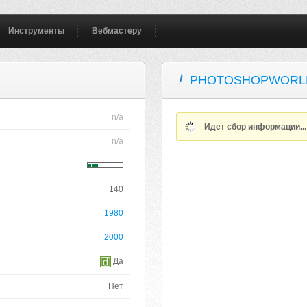
Инструменты
Вебмастеру
PHOTOSHOPWORL
n/a
Идет сбор информации..
n/a
140
1980
2000
Да
Нет