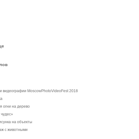
це
елов
и видеографии MosсowPhotoVideoFest 2018
ка
я огни на дерево
 чудес»
исунка на объекты
аж с животными