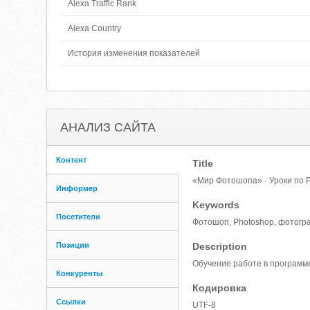
Alexa Traffic Rank
Alexa Country
История изменения показателей
АНАЛИЗ САЙТА
Контент
Title
«Мир Фотошопа» · Уроки по P
Информер
Keywords
Посетители
Фотошоп, Photoshop, фотогр
Позиции
Description
Обучение работе в программе
Конкуренты
Кодировка
Ссылки
UTF-8