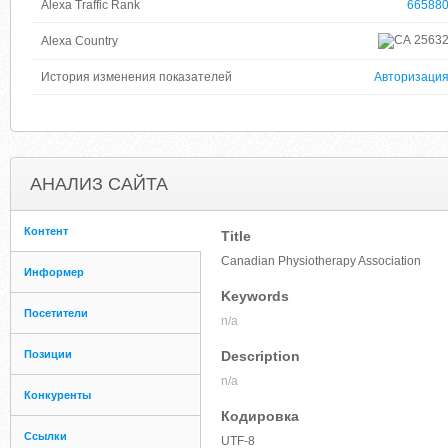
Alexa Traffic Rank
66588
2563
Alexa Country
История изменения показателей
Авторизаци
АНАЛИЗ САЙТА
Контент
Title
Canadian Physiotherapy Association
Информер
Keywords
Посетители
n/a
Позиции
Description
n/a
Конкуренты
Кодировка
Ссылки
UTF-8