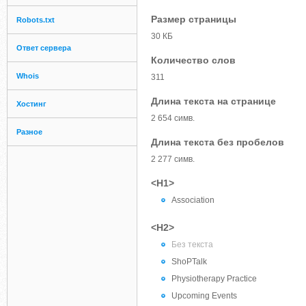
Размер страницы
Robots.txt
30 КБ
Ответ сервера
Количество слов
Whois
311
Длина текста на странице
Хостинг
2 654 симв.
Разное
Длина текста без пробелов
2 277 симв.
<H1>
Association
<H2>
Без текста
ShoPTalk
Physiotherapy Practice
Upcoming Events