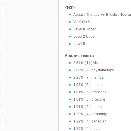
<H3>
Aquatic Therapy: An Effective Tool
Vol.9 No.6
Level II Upper
Level 2 Upper
Level 5
Анализ текста
3.54% ( 11 ) visit
2.89% ( 9 ) physiotherapy
2.25% ( 7 )
member
1.93% ( 6 ) national
1.61% ( 5 ) branches
1.61% ( 5 ) divisions
1.61% ( 5 )
partner
1.29% ( 4 ) assembly
1.29% ( 4 ) canadian
1.29% ( 4 )
health