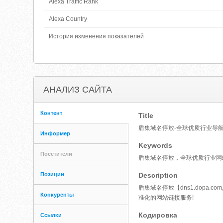
Alexa Traffic Rank
Alexa Country
История изменения показателей
АНАЛИЗ САЙТА
Контент
Title
盾集域名停放-全球优质行业导
Информер
Keywords
Посетители
盾集域名停放，全球优质行业网
Позиции
Description
盾集域名停放【dns1.dopa
Конкуренты
准化的网站链接服务!
Кодировка
Ссылки