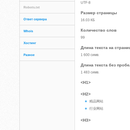
UTF-8
Robots.txt
Размер страницы
Ответ сервера
16.03 КБ
Количество слов
Whois
99
Хостинг
Длина текста на страни
1 600 симв.
Разное
Длина текста без проб
1 483 симв.
<H1>
<H2>
精品网站
行业网站
<H3>