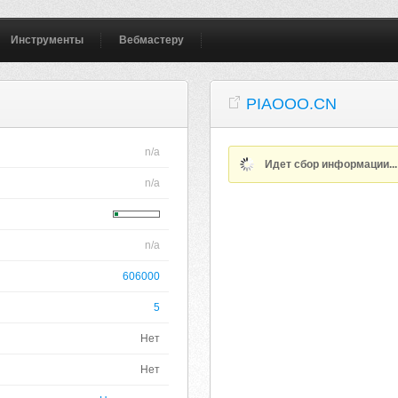
Инструменты
Вебмастеру
PIAOOO.CN
n/a
Идет сбор информации..
n/a
n/a
606000
5
Нет
Нет