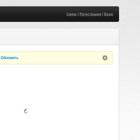
Связь
|
Регистрация
|
Вход
.
Обновить