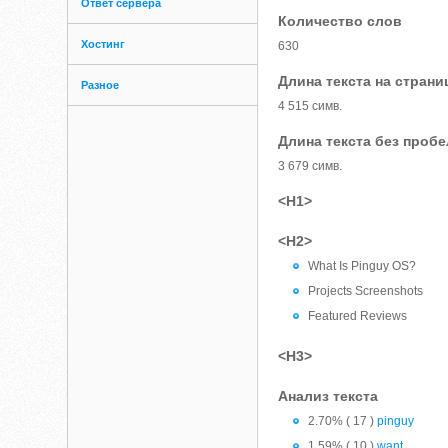
Ответ сервера
Количество слов
Хостинг
630
Длина текста на страни
Разное
4 515 симв.
Длина текста без проб
3 679 симв.
<H1>
<H2>
What Is Pinguy OS?
Projects Screenshots
Featured Reviews
<H3>
Анализ текста
2.70% ( 17 )
pinguy
1.59% ( 10 )
want