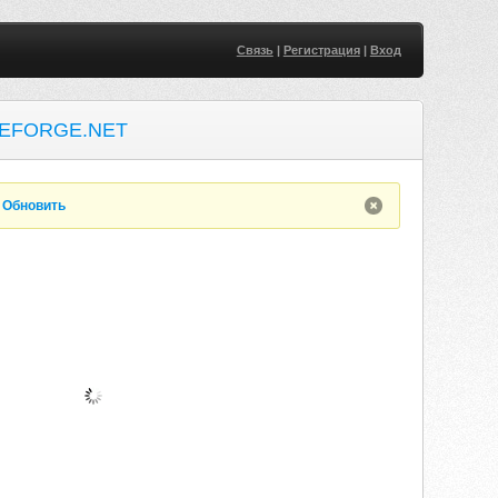
Связь
|
Регистрация
|
Вход
CEFORGE.NET
.
Обновить