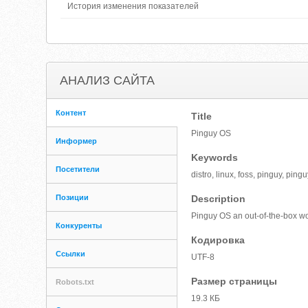
История изменения показателей
АНАЛИЗ САЙТА
Контент
Title
Pinguy OS
Информер
Keywords
Посетители
distro, linux, foss, pinguy, pin
Позиции
Description
Pinguy OS an out-of-the-box wor
Конкуренты
Кодировка
Ссылки
UTF-8
Размер страницы
Robots.txt
19.3 КБ