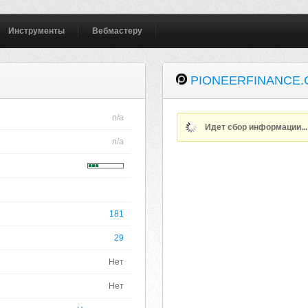
Инструменты
Вебмастеру
PIONEERFINANCE.
n/a
Идет сбор информации..
n/a
181
29
Нет
Нет