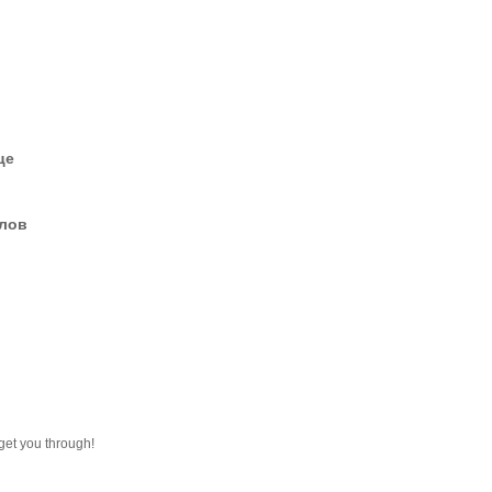
це
елов
get you through!