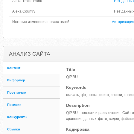
Alexa Traffic Rank
Нет данны
Alexa Country
Нет данны
История изменения показателей
Авторизаци
АНАЛИЗ САЙТА
Контент
Title
QIP.RU
Информер
Keywords
Посетители
скачать, qip, почта, поиск, звонки, зна
Позиции
Description
QIP.RU - новости и развлечения. Сайт 
Конкуренты
хранение данных: фото, видео,
файлов,
Кодировка
Ссылки